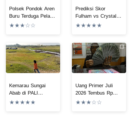
Polsek Pondok Aren
Prediksi Skor
Buru Terduga Pelaku
Fulham vs Crystal
Rekam Bawah Rok
Palace: Head-to-
★★★☆☆
★★★★★
Perempuan di
head dan Statistik di
Tangsel
Pertandingan
Persahabatan
Kemarau Sungai
Uang Primer Juli
Abab di PALI
2026 Tembus Rp
Biasanya Sedada,
2.254,5 Triliun, Ini
★★★★★
★★★☆☆
Kini Kering
Pemicunya
Kerontang Tinggal
Lumpur Retak