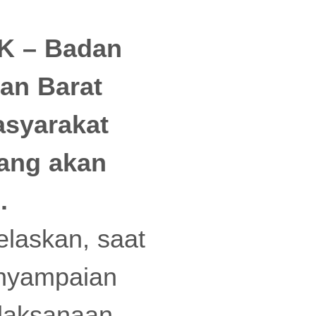
K – Badan
tan Barat
asyarakat
yang akan
.
laskan, saat
enyampaian
elaksanaan