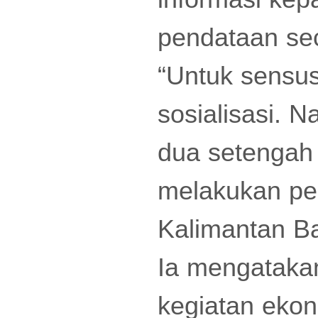
pendataan se
“Untuk sensus
sosialisasi. N
dua setengah
melakukan pen
Kalimantan Ba
Ia mengataka
kegiatan ekon