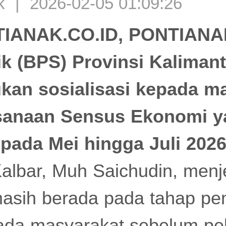
k | 2026-02-05 01:09:26
IANAK.CO.ID, PONTIANA
tik (BPS) Provinsi Kaliman
kan sosialisasi kepada m
ksanaan Sensus Ekonomi 
pada Mei hingga Juli 2026
lbar, Muh Saichudin, menje
 masih berada pada tahap p
pada masyarakat sebelum p