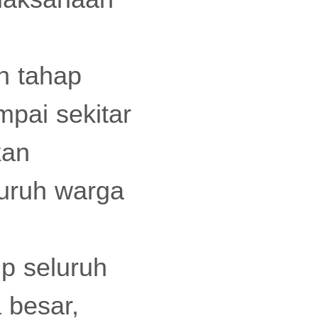
h tahap
mpai sekitar
kan
luruh warga
p seluruh
 besar,