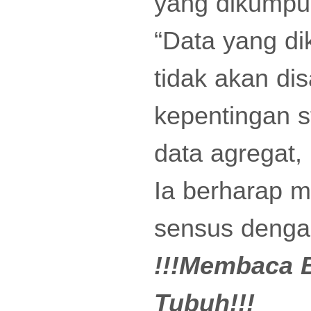
yang dikumpul
“Data yang di
tidak akan di
kepentingan s
data agregat, 
Ia berharap 
sensus denga
!!!Membaca B
Tubuh!!!