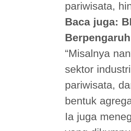
pariwisata, 
Baca juga:
B
Berpengaruh 
“Misalnya nant
sektor indust
pariwisata, d
bentuk agrega
Ia juga mene