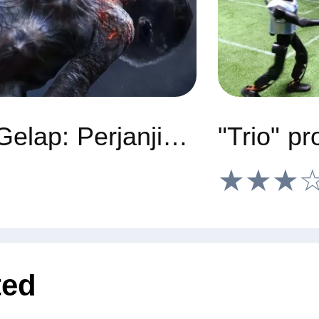
Film "Kuasa Gelap: Perjanjian Darah" akan hadir dalam format IMAX
★★★
ted