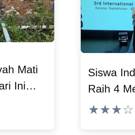
yah Mati
Siswa In
ri Ini
Raih 4 Me
ustus
Olimpiade
★★★☆
Perbaikan
2026, Em
Pipa