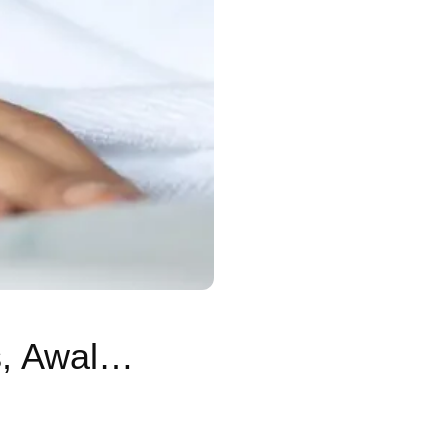
Kronologi Turis Prancis Positif Hantavirus, Awalnya Keluhkan Gejala Ini