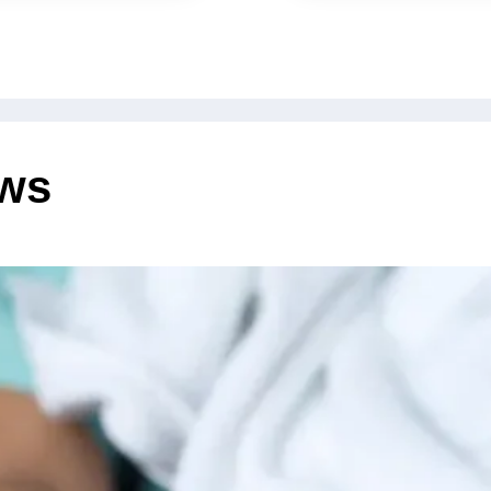
Pelajar 
ews