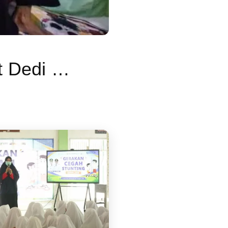
Kisah Pasien Asma yang Kembali Disorot Dedi Mulyadi, Kini Harus Rogoh Rp180 Ribu Beli Inhaler