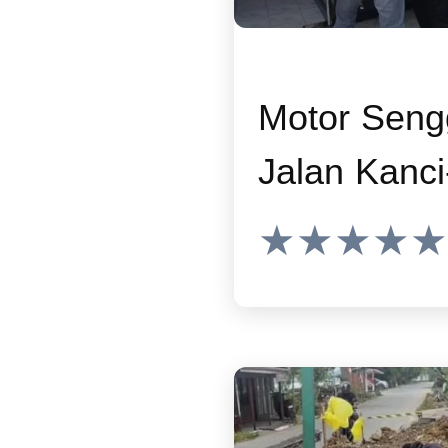
Motor Seng
Jalan Kanci
Lemahaban
★★★★★
Cirebon, P
Jatuh, Pen
Diduga Amb
Korban