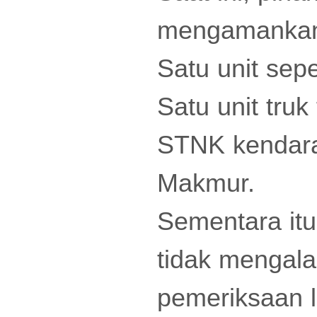
mengamankan 
Satu unit se
Satu unit tru
STNK kendara
Makmur.
Sementara itu
tidak mengala
pemeriksaan le