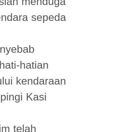
lisian menduga
gendara sepeda
penyebab
ati-hatian
lui kendaraan
ingi Kasi
im telah