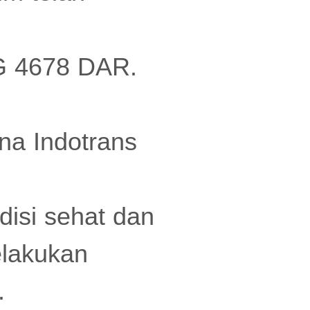
G 4678 DAR.
na Indotrans
disi sehat dan
elakukan
i.