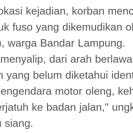
lokasi kejadian, korban men
uk fuso yang dikemudikan o
8), warga Bandar Lampung.
menyalip, dari arah berlaw
n yang belum diketahui ident
engendara motor oleng, ke
terjatuh ke badan jalan," un
 siang.