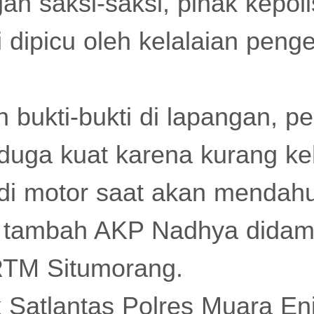
gan saksi-saksi, pihak kepo
i dipicu oleh kelalaian pen
n bukti-bukti di lapangan, 
duga kuat karena kurang keh
di motor saat akan mendahu
" tambah AKP Nadhya didamp
TM Situmorang.
ak Satlantas Polres Muara En