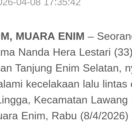
6-04-08 17:35:42
M, MUARA ENIM
– Seoran
ma Nanda Hera Lestari (33)
an Tanjung Enim Selatan, n
lami kecelakaan lalu lintas 
ngga, Kecamatan Lawang K
ra Enim, Rabu (8/4/2026) s