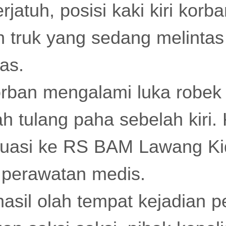
rjatuh, posisi kaki kiri korb
h truk yang sedang melintas
las.
orban mengalami luka robek
h tulang paha sebelah kiri.
kuasi ke RS BAM Lawang Ki
perawatan medis.
asil olah tempat kejadian p