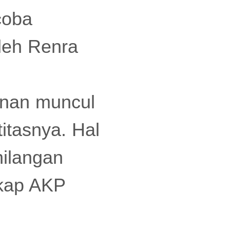
coba
leh Renra
anan muncul
itasnya. Hal
hilangan
gkap AKP