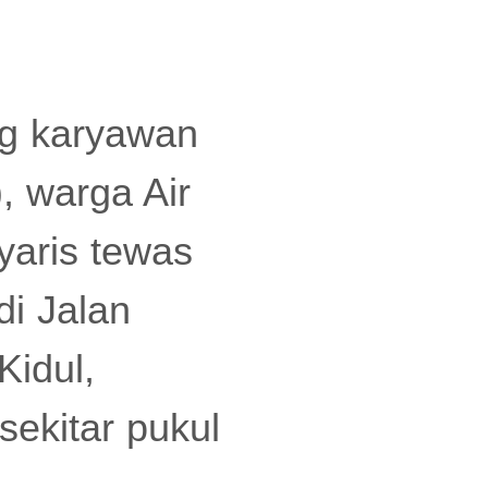
g karyawan
, warga Air
yaris tewas
di Jalan
idul,
ekitar pukul