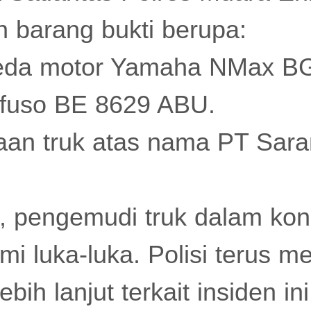
barang bukti berupa:
peda motor Yamaha NMax B
k fuso BE 8629 ABU.
an truk atas nama PT Sara
, pengemudi truk dalam kon
mi luka-luka. Polisi terus m
bih lanjut terkait insiden in