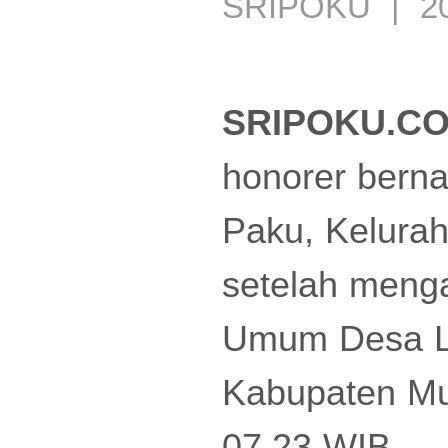
SRIPOKU | 202
SRIPOKU.CO
honorer berna
Paku, Kelurah
setelah menga
Umum Desa Li
Kabupaten Mua
07.23 WIB.