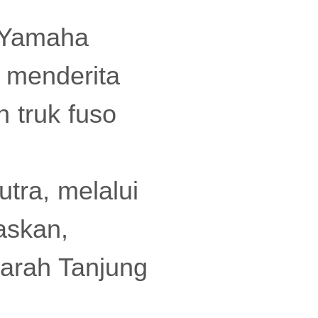
 Yamaha
 menderita
n truk fuso
tra, melalui
askan,
 arah Tanjung