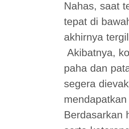
Nahas, saat te
tepat di bawa
akhirnya tergi
Akibatnya, k
paha dan pata
segera dieva
mendapatkan 
Berdasarkan h