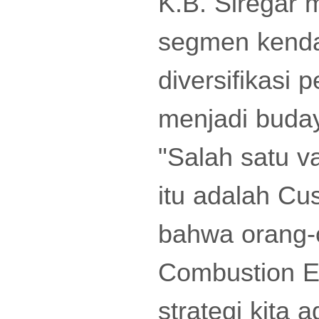
K.B. Siregar 
segmen kendar
diversifikasi 
menjadi buday
"Salah satu va
itu adalah Cu
bahwa orang-o
Combustion En
strategi kita a