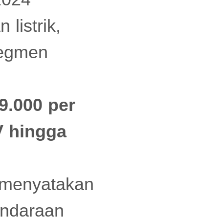
listrik,
segmen
9.000 per
V hingga
o menyatakan
kendaraan