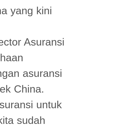
na yang kini
ector Asuransi
ahaan
ngan asuransi
rek China.
suransi untuk
kita sudah