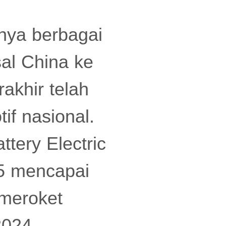
nya berbagai
sal China ke
akhir telah
if nasional.
ttery Electric
25 mencapai
 meroket
 2024