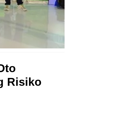
Oto
g Risiko