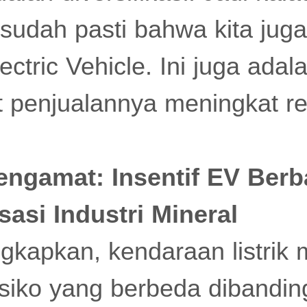
 sudah pasti bahwa kita jug
tric Vehicle. Ini juga adala
at penjualannya meningkat rel
engamat: Insentif EV Berb
isasi Industri Mineral
kapkan, kendaraan listrik m
 risiko yang berbeda dibandi