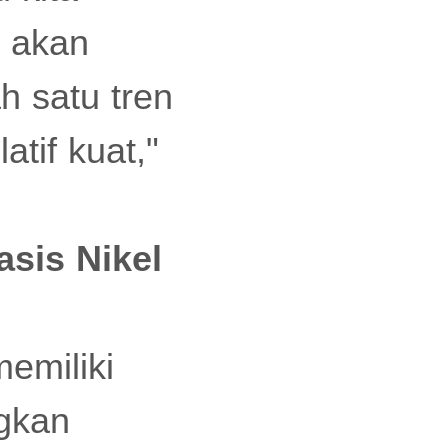
a akan
h satu tren
atif kuat,"
asis Nikel
emiliki
ngkan