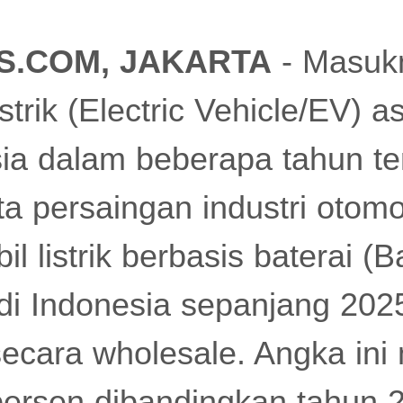
S.COM, JAKARTA
- Masuk
strik (Electric Vehicle/EV) a
ia dalam beberapa tahun ter
 persaingan industri otomot
l listrik berbasis baterai (Ba
di Indonesia sepanjang 20
secara wholesale. Angka ini
persen dibandingkan tahun