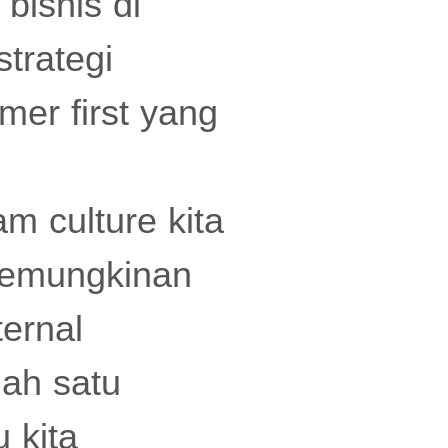
bisnis di
trategi
mer first yang
m culture kita
 kemungkinan
ernal
lah satu
u kita