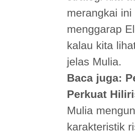
merangkai ini
menggarap Elec
kalau kita lih
jelas Mulia.
Baca juga:
P
Perkuat Hilir
Mulia mengung
karakteristik