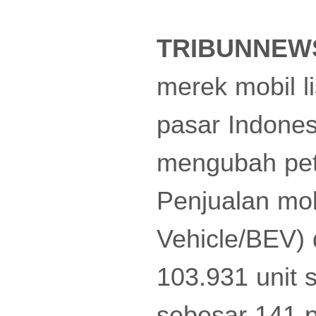
TRIBUNNEW
merek mobil li
pasar Indones
mengubah peta
Penjualan mobi
Vehicle/BEV) 
103.931 unit 
sebesar 141 