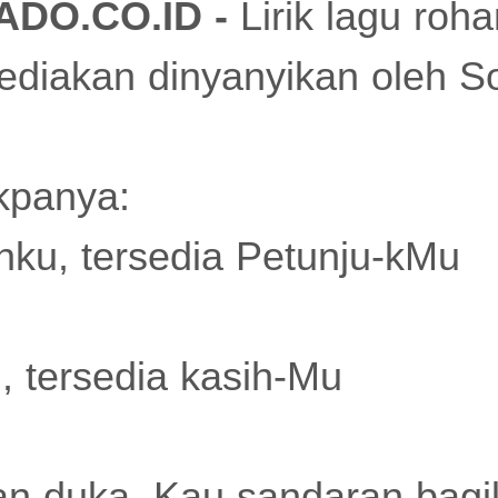
DO.CO.ID -
Lirik lagu roh
ediakan dinyanyikan oleh S
kpanya:
ahku, tersedia Petunju-kMu
u, tersedia kasih-Mu
an duka, Kau sandaran bagi