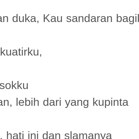
an duka, Kau sandaran bagi
uatirku,
esokku
n, lebih dari yang kupinta
 hati ini dan slamanya