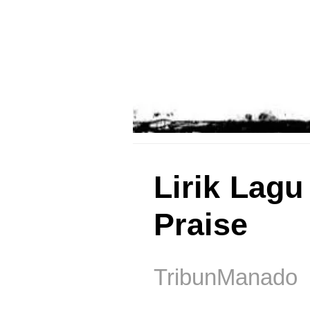
Lirik Lag
Praise
TribunManado 