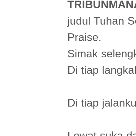
TRIBUNMANA
judul Tuhan S
Praise.
Simak seleng
Di tiap langk
Di tiap jalank
Lewat suka d