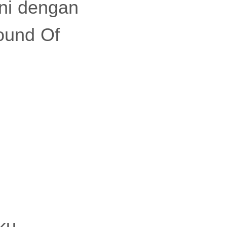
ani dengan
ound Of
ku