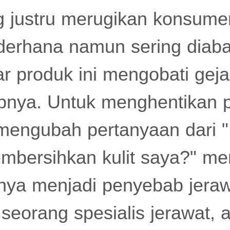
g justru merugikan konsume
derhana namun sering diaba
r produk ini mengobati geja
bnya. Untuk menghentikan
lu mengubah pertanyaan dari
bersihkan kulit saya?" me
nya menjadi penyebab jeraw
seorang spesialis jerawat, 