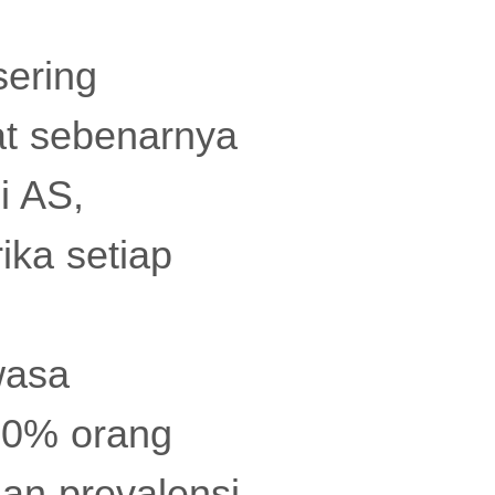
sering
at sebenarnya
i AS,
ika setiap
wasa
20% orang
an prevalensi