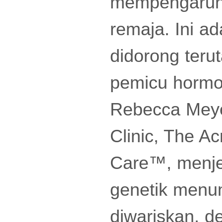
mempengaruhi
remaja. Ini a
didorong teru
pemicu hormon
Rebecca Meye
Clinic, The A
Care™, menje
genetik menun
diwariskan, d