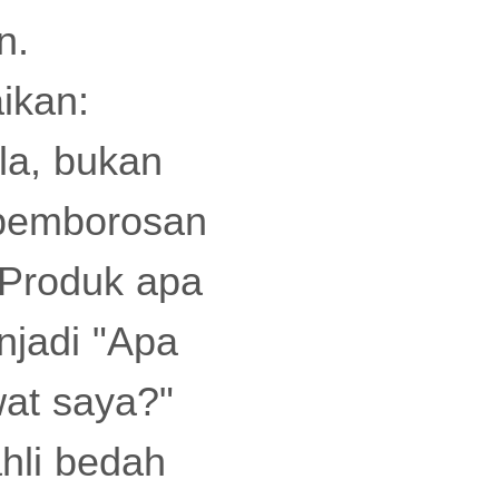
n.
ikan:
la, bukan
 pemborosan
 "Produk apa
njadi "Apa
at saya?"
ahli bedah