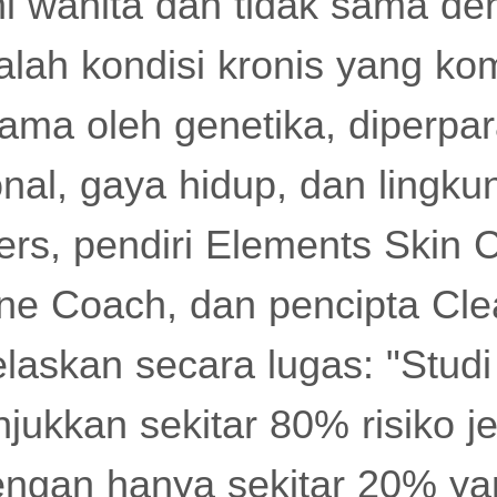
 wanita dan tidak sama de
dalah kondisi kronis yang ko
tama oleh genetika, diperpa
al, gaya hidup, dan lingku
rs, pendiri Elements Skin 
cne Coach, dan pencipta Cle
laskan secara lugas: "Stud
jukkan sekitar 80% risiko j
engan hanya sekitar 20% ya