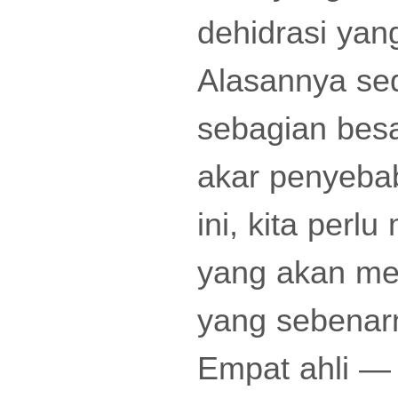
dehidrasi yan
Alasannya se
sebagian besa
akar penyeba
ini, kita per
yang akan mem
yang sebenar
Empat ahli — 