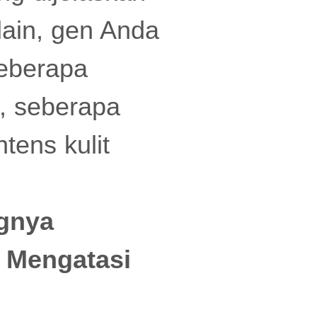
lain, gen Anda
eberapa
a, seberapa
tens kulit
ngnya
r Mengatasi