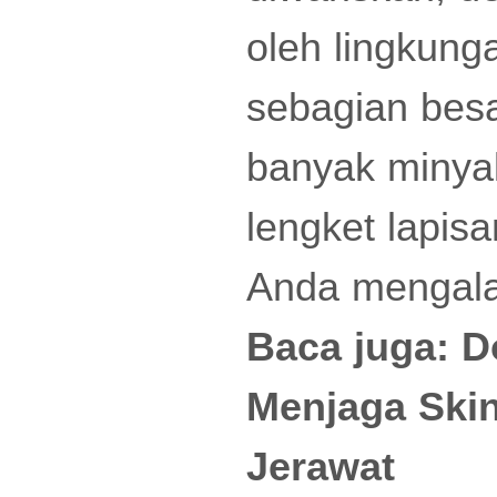
oleh lingkung
sebagian bes
banyak minyak
lengket lapisa
Anda mengala
Baca juga:
D
Menjaga Skin
Jerawat