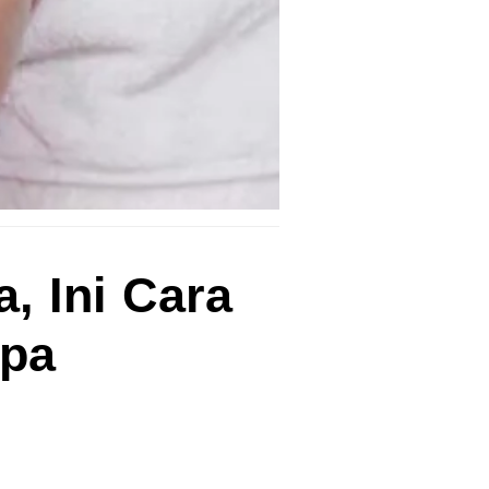
, Ini Cara
npa