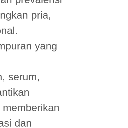
ingkan pria,
nal.
empuran yang
, serum,
antikan
un memberikan
asi dan