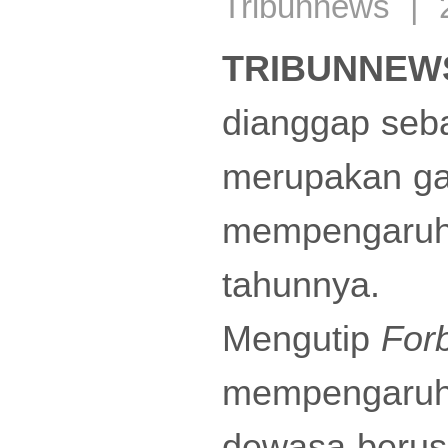
Tribunnews | 
TRIBUNNEWS
dianggap seb
merupakan ga
mempengaruhi 
tahunnya.
Mengutip
For
mempengaruhi
dewasa berusi