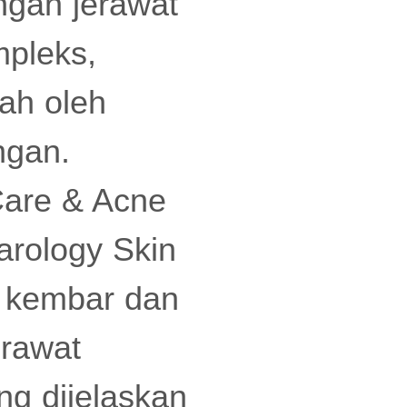
ngan jerawat
mpleks,
rah oleh
ngan.
Care & Acne
arology Skin
i kembar dan
erawat
ng dijelaskan