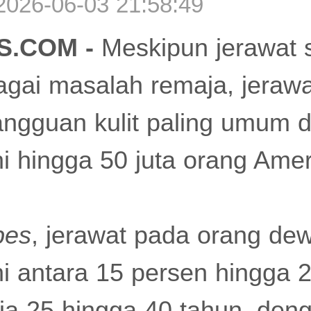
2026-06-03 21:58:49
.COM -
Meskipun jerawat 
agai masalah remaja, jeraw
ngguan kulit paling umum d
hingga 50 juta orang Amer
bes
, jerawat pada orang de
 antara 15 persen hingga 
a 25 hingga 40 tahun, deng