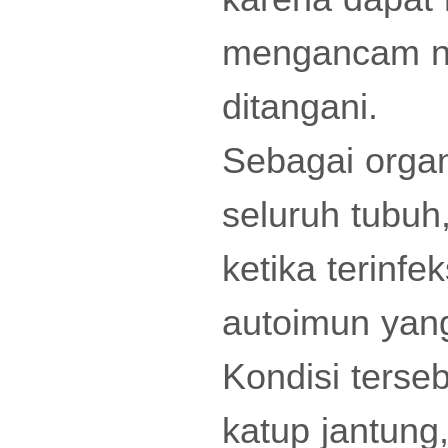
mengancam ny
ditangani.
Sebagai orga
seluruh tubuh
ketika terinfe
autoimun yang
Kondisi terse
katup jantung