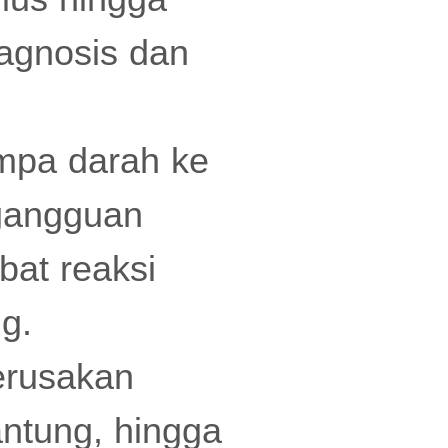
agnosis dan
mpa darah ke
 gangguan
ibat reaksi
g.
erusakan
antung, hingga