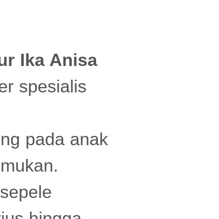
r Ika Anisa
r spesialis
ung pada anak
emukan.
 sepele
ius hingga