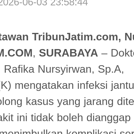
2026-06-03 23:58:44
awan TribunJatim.com, Nu
M.COM
,
SURABAYA
– Dokte
 Rafika Nursyirwan, Sp.A,
K) mengatakan infeksi jant
long kasus yang jarang dit
it ini tidak boleh dianggap
menimbulkan komplikasi ser