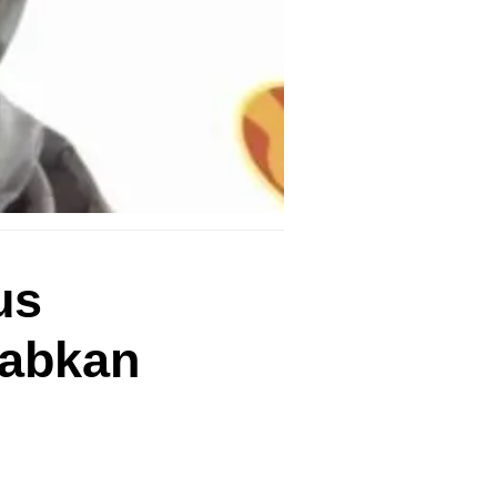
us
babkan