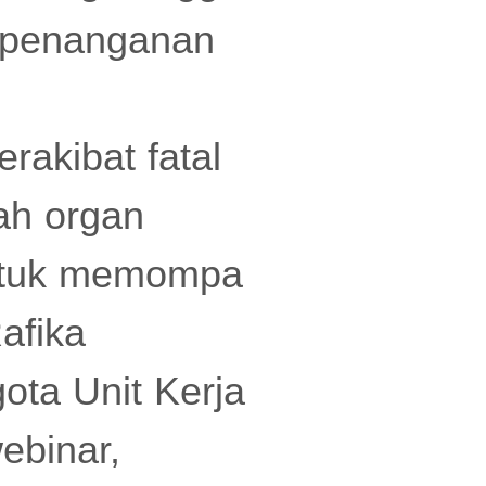
t penanganan
rakibat fatal
lah organ
untuk memompa
afika
ota Unit Kerja
ebinar,