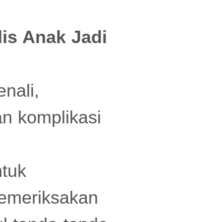
lis Anak Jadi
nali,
n komplikasi
ntuk
memeriksakan