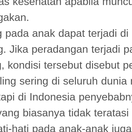
itas kesehatan apabila munc
gakan.
g pada anak dapat terjadi di
g. Jika peradangan terjadi p
, kondisi tersebut disebut pe
ing sering di seluruh duni
 tapi di Indonesia penyebab
yang biasanya tidak teratas
ati-hati pada anak-anak juga