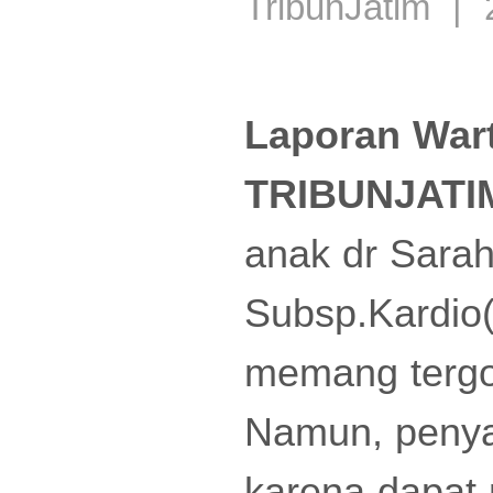
TribunJatim | 
Laporan Wart
TRIBUNJATI
anak dr Sarah
Subsp.Kardio(
memang tergo
Namun, penyak
karena dapat 