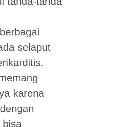
ul tanda-tanda
 berbagai
ada selaput
rikarditis.
a memang
nya karena
i dengan
 bisa