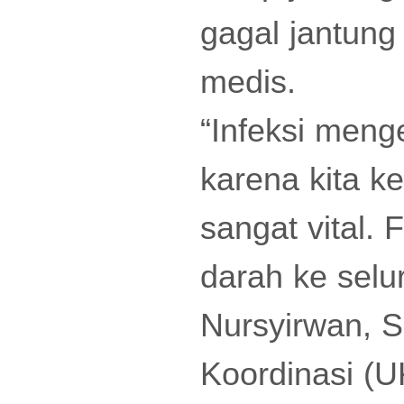
gagal jantung
medis.
“Infeksi menge
karena kita ke
sangat vital.
darah ke selu
Nursyirwan, S
Koordinasi (U