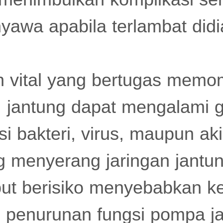
awa apabila terlambat didi
n vital yang bertugas memo
, jantung dapat mengalami
ksi bakteri, virus, maupun ak
 menyerang jaringan jantun
but berisiko menyebabkan k
, penurunan fungsi pompa j