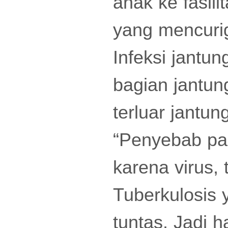
anak ke fasil
yang mencuri
Infeksi jantun
bagian jantun
terluar jantung
“Penyebab pal
karena virus,
Tuberkulosis 
tuntas. Jadi h