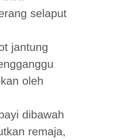
erang selaput
ot jantung
mengganggu
bkan oleh
 bayi dibawah
utkan remaja,