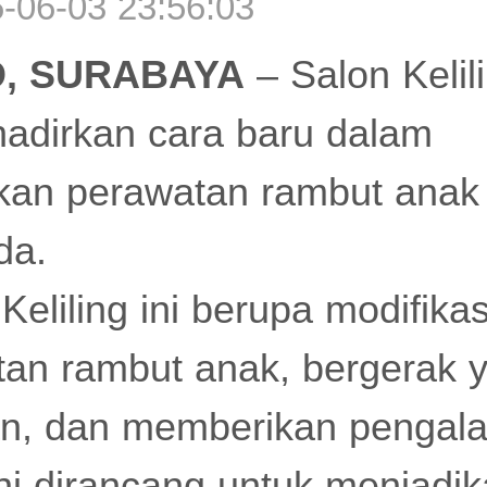
06-03 23:56:03
D, SURABAYA
– Salon Kelil
adirkan cara baru dalam
an perawatan rambut anak
da.
Keliling ini berupa modifikas
an rambut anak, bergerak ya
n, dan memberikan pengal
ni dirancang untuk menjadik