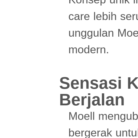
care lebih se
unggulan Moel
modern.
Sensasi 
Berjalan
Moell mengub
bergerak unt