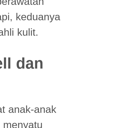
 perawatan
api, keduanya
i kulit.
ll dan
at anak-anak
g menyatu