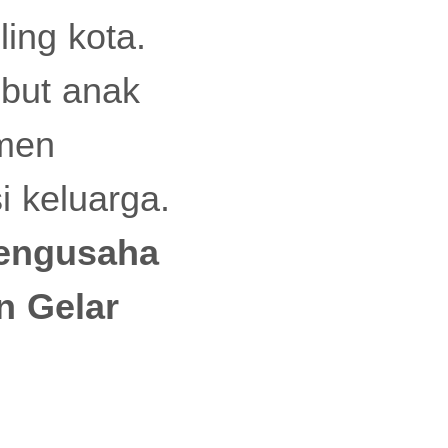
ing kota.
mbut anak
omen
 keluarga.
Pengusaha
n Gelar