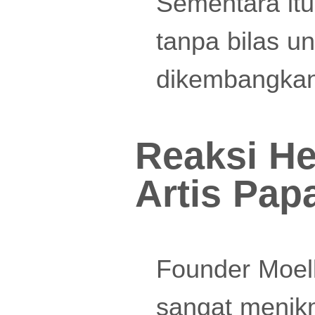
Sementara itu
tanpa bilas u
dikembangkan 
Reaksi H
Artis Pap
Founder Moell
sangat menik