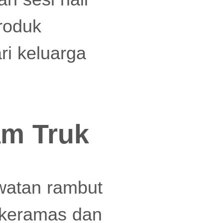
roduk
ri keluarga
am Truk
watan rambut
 keramas dan