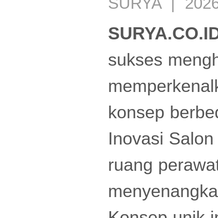
SURYA | 2026-
SURYA.CO.I
sukses mengh
memperkenalk
konsep berbe
Inovasi Salon 
ruang perawat
menyenangka
Konsep unik i