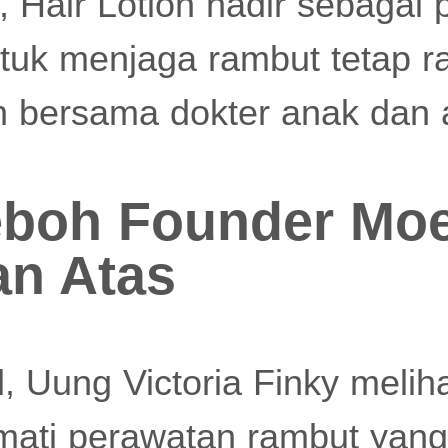
, Hair Lotion hadir sebagai
ntuk menjaga rambut tetap r
bersama dokter anak dan ahl
eboh Founder Moe
an Atas
, Uung Victoria Finky melih
mati perawatan rambut yan