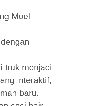
ing Moell
 dengan
i truk menjadi
ng interaktif,
aman baru.
an sesi hair