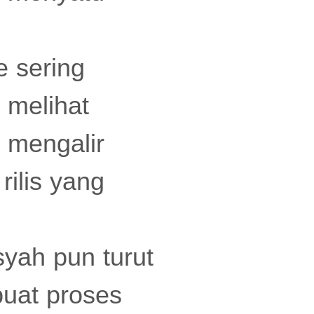
e sering
i melihat
 mengalir
rilis yang
syah pun turut
uat proses