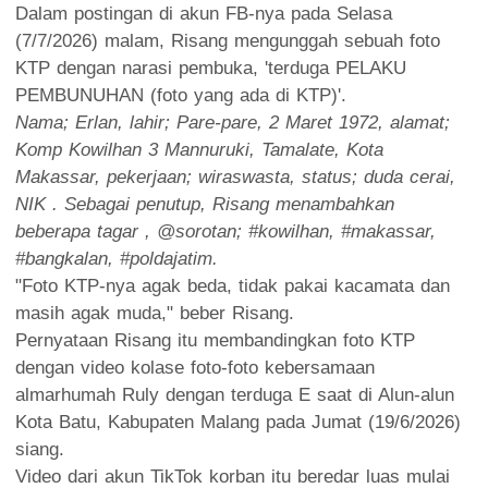
Dalam postingan di akun FB-nya pada Selasa
(7/7/2026) malam, Risang mengunggah sebuah foto
KTP dengan narasi pembuka, 'terduga PELAKU
PEMBUNUHAN (foto yang ada di KTP)'.
Nama; Erlan, lahir; Pare-pare, 2 Maret 1972, alamat;
Komp Kowilhan 3 Mannuruki, Tamalate, Kota
Makassar, pekerjaan; wiraswasta, status; duda cerai,
NIK . Sebagai penutup, Risang menambahkan
beberapa tagar , @sorotan; #kowilhan, #makassar,
#bangkalan, #poldajatim.
"Foto KTP-nya agak beda, tidak pakai kacamata dan
masih agak muda," beber Risang.
Pernyataan Risang itu membandingkan foto KTP
dengan video kolase foto-foto kebersamaan
almarhumah Ruly dengan terduga E saat di Alun-alun
Kota Batu, Kabupaten Malang pada Jumat (19/6/2026)
siang.
Video dari akun TikTok korban itu beredar luas mulai