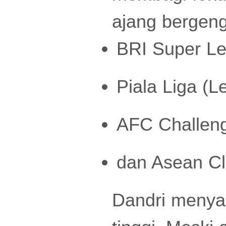
ajang bergeng
BRI Super L
Piala Liga (
AFC Challen
dan Asean C
Dandri menyad