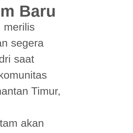
im Baru
 merilis
an segera
ri saat
 komunitas
antan Timur,
Etam akan