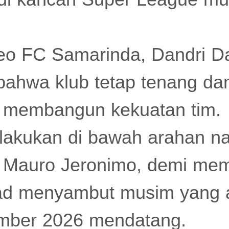
eo FC Samarinda, Dandri Da
ahwa klub tetap tenang da
m membangun kekuatan tim.
ilakukan di bawah arahan n
, Mauro Jeronimo, demi me
ad menyambut musim yang a
mber 2026 mendatang.