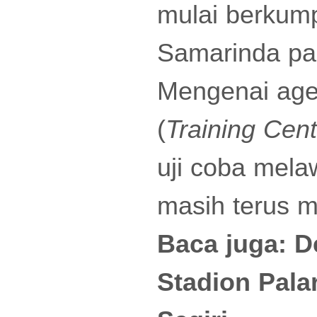
mulai berkump
Samarinda pad
Mengenai agen
(
Training Cent
uji coba mela
masih terus 
Baca juga:
D
Stadion Pala