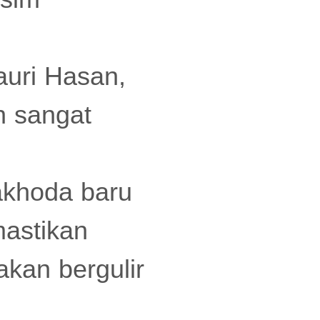
uri Hasan,
n sangat
akhoda baru
mastikan
kan bergulir