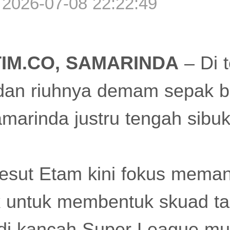
 2026-07-08 22:22:49
IM.CO, SAMARINDA
– Di 
 dan riuhnya demam sepak b
arinda justru tengah sibuk 
sut Etam kini fokus memant
ik untuk membentuk skuad t
 di kancah Super League m