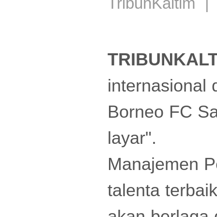
TribunKaltim |
TRIBUNKALT
internasional
Borneo FC Sam
layar".
Manajemen Pe
talenta terba
akan berlaga