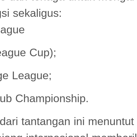
si sekaligus:
eague
League Cup);
ge League;
lub Championship.
ari tantangan ini menuntut 