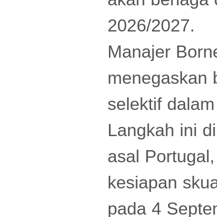
2026/2027.
Manajer Born
menegaskan b
selektif dala
Langkah ini d
asal Portugal
kesiapan sku
pada 4 Septe