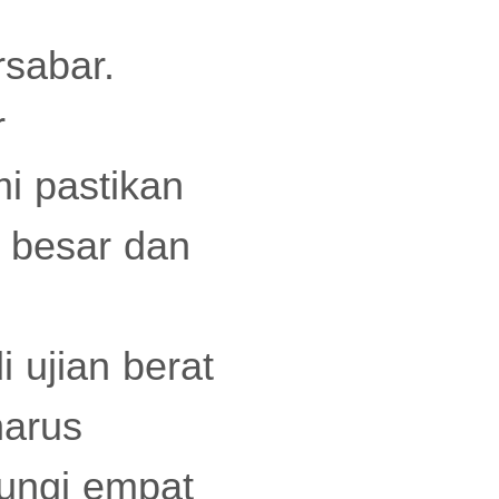
sabar.
r
 pastikan
 besar dan
 ujian berat
harus
ungi empat