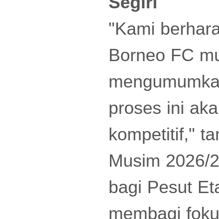
Segiri
"Kami berhara
Borneo FC mu
mengumumkan 
proses ini ak
kompetitif," 
Musim 2026/20
bagi Pesut E
membagi foku