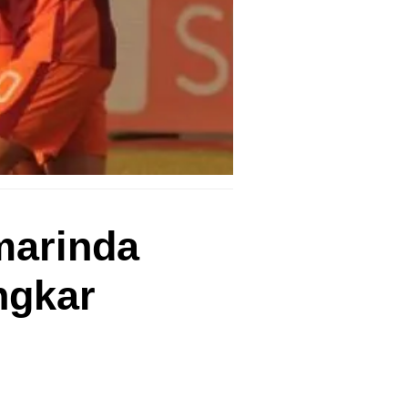
marinda
ngkar