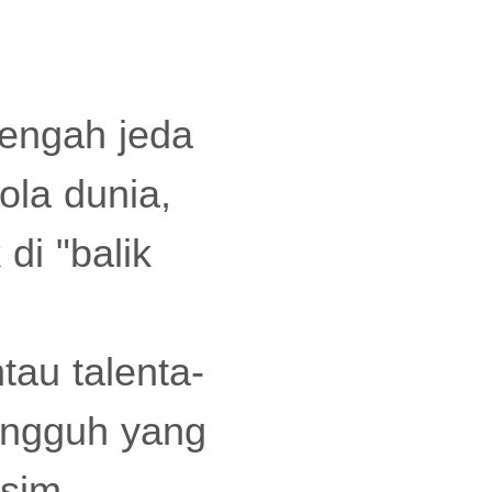
tengah jeda
ola dunia,
di "balik
au talenta-
angguh yang
usim