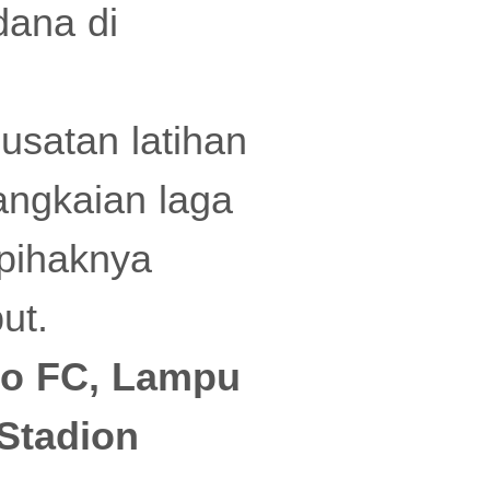
dana di
usatan latihan
angkaian laga
 pihaknya
ut.
eo FC, Lampu
Stadion