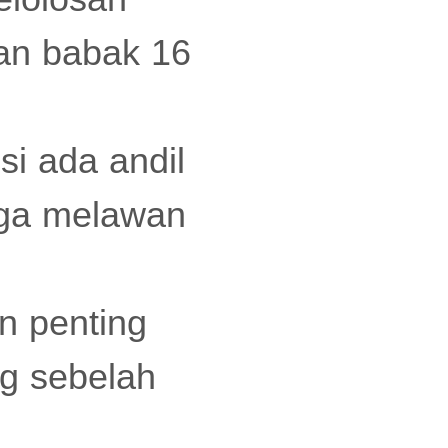
gan babak 16
i ada andil
laga melawan
n penting
ng sebelah