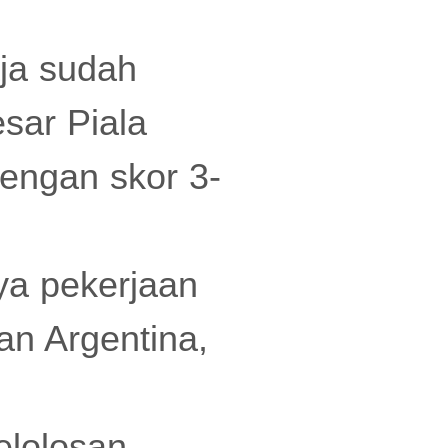
aja sudah
sar Piala
engan skor 3-
ya pekerjaan
an Argentina,
elolosan