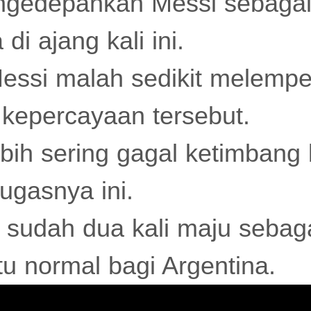
ngedepankan Messi sebagai
i ajang kali ini.
essi malah sedikit melemp
kepercayaan tersebut.
ebih sering gagal ketimbang 
ugasnya ini.
t sudah dua kali maju sebag
tu normal bagi Argentina.