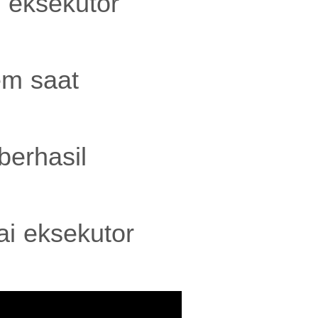
 eksekutor
em saat
berhasil
ai eksekutor