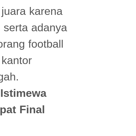
 juara karena
s serta adanya
orang football
 kantor
gah.
 Istimewa
pat Final