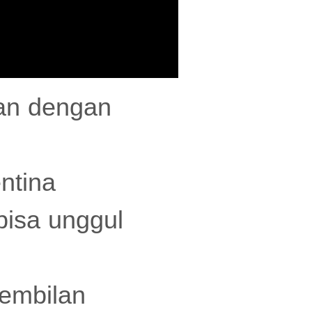
pan dengan
ntina
isa unggul
sembilan