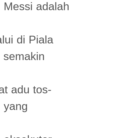
i Messi adalah
ui di Piala
ah semakin
t adu tos-
i yang