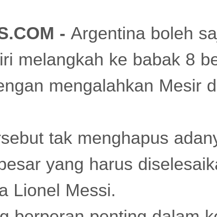
S.COM -
Argentina boleh s
ri melangkah ke babak 8 be
engan mengalahkan Mesir d
rsebut tak menghapus adan
esar yang harus diselesaik
 Lionel Messi.
 berperan penting dalam k