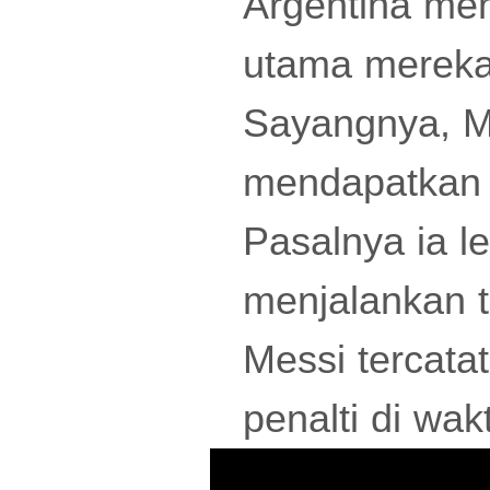
Argentina me
utama mereka d
Sayangnya, M
mendapatkan 
Pasalnya ia l
menjalankan t
Messi tercata
penalti di wak